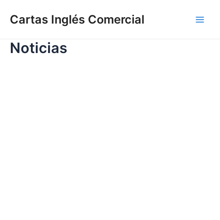
Ir
Cartas Inglés Comercial
al
Main
contenido
Noticias
Men