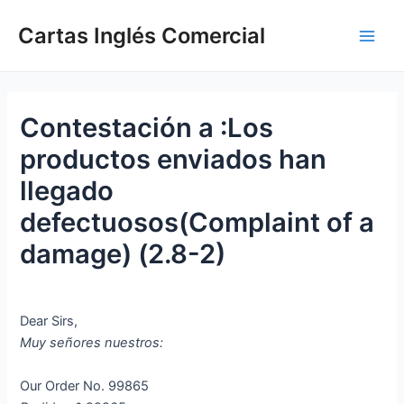
Ir
Cartas Inglés Comercial
al
Main
contenido
Men
Contestación a :Los
productos enviados han
llegado
defectuosos(Complaint of a
damage) (2.8-2)
Dear Sirs,
Muy señores nuestros:
Our Order No. 99865